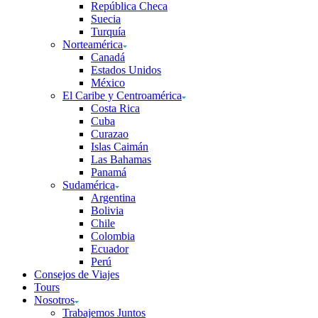
República Checa
Suecia
Turquía
Norteamérica
Canadá
Estados Unidos
México
El Caribe y Centroamérica
Costa Rica
Cuba
Curazao
Islas Caimán
Las Bahamas
Panamá
Sudamérica
Argentina
Bolivia
Chile
Colombia
Ecuador
Perú
Consejos de Viajes
Tours
Nosotros
Trabajemos Juntos