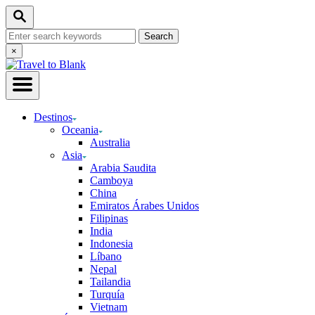
Skip
Search
to
Search
Content
for:
Close
×
Search
Destinos
Oceania
Australia
Asia
Arabia Saudita
Camboya
China
Emiratos Árabes Unidos
Filipinas
India
Indonesia
Líbano
Nepal
Tailandia
Turquía
Vietnam