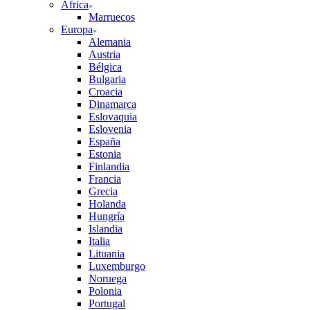
África
Marruecos
Europa
Alemania
Austria
Bélgica
Bulgaria
Croacia
Dinamarca
Eslovaquia
Eslovenia
España
Estonia
Finlandia
Francia
Grecia
Holanda
Hungría
Islandia
Italia
Lituania
Luxemburgo
Noruega
Polonia
Portugal