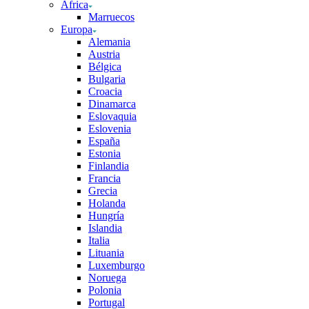
África
Marruecos
Europa
Alemania
Austria
Bélgica
Bulgaria
Croacia
Dinamarca
Eslovaquia
Eslovenia
España
Estonia
Finlandia
Francia
Grecia
Holanda
Hungría
Islandia
Italia
Lituania
Luxemburgo
Noruega
Polonia
Portugal