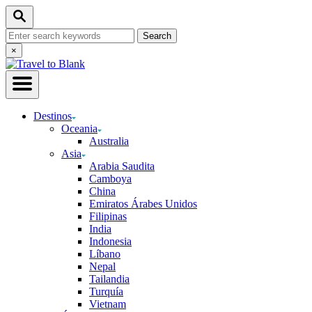
Skip
Search
to
Search
Content
for:
Close
×
Search
Destinos
Oceania
Australia
Asia
Arabia Saudita
Camboya
China
Emiratos Árabes Unidos
Filipinas
India
Indonesia
Líbano
Nepal
Tailandia
Turquía
Vietnam