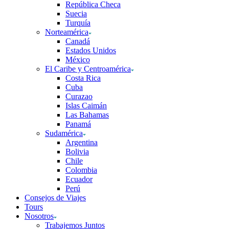
República Checa
Suecia
Turquía
Norteamérica
Canadá
Estados Unidos
México
El Caribe y Centroamérica
Costa Rica
Cuba
Curazao
Islas Caimán
Las Bahamas
Panamá
Sudamérica
Argentina
Bolivia
Chile
Colombia
Ecuador
Perú
Consejos de Viajes
Tours
Nosotros
Trabajemos Juntos