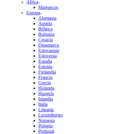
África
Marruecos
Europa
Alemania
Austria
Bélgica
Bulgaria
Croacia
Dinamarca
Eslovaquia
Eslovenia
España
Estonia
Finlandia
Francia
Grecia
Holanda
Hungría
Islandia
Italia
Lituania
Luxemburgo
Noruega
Polonia
Portugal