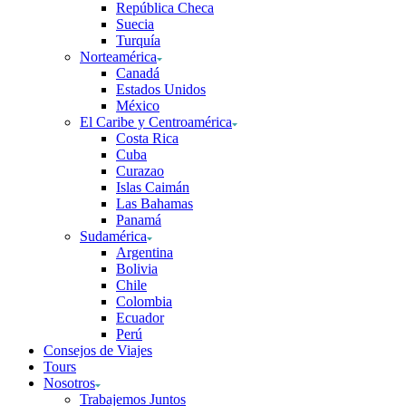
República Checa
Suecia
Turquía
Norteamérica
Canadá
Estados Unidos
México
El Caribe y Centroamérica
Costa Rica
Cuba
Curazao
Islas Caimán
Las Bahamas
Panamá
Sudamérica
Argentina
Bolivia
Chile
Colombia
Ecuador
Perú
Consejos de Viajes
Tours
Nosotros
Trabajemos Juntos