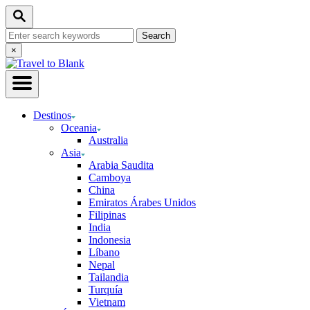
Skip
Search
to
Search
Content
for:
Close
×
Search
Destinos
Oceania
Australia
Asia
Arabia Saudita
Camboya
China
Emiratos Árabes Unidos
Filipinas
India
Indonesia
Líbano
Nepal
Tailandia
Turquía
Vietnam