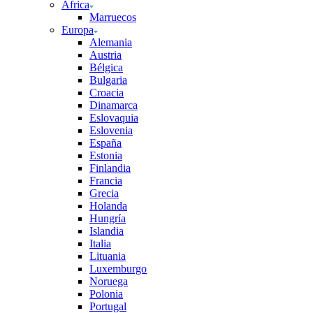
África
Marruecos
Europa
Alemania
Austria
Bélgica
Bulgaria
Croacia
Dinamarca
Eslovaquia
Eslovenia
España
Estonia
Finlandia
Francia
Grecia
Holanda
Hungría
Islandia
Italia
Lituania
Luxemburgo
Noruega
Polonia
Portugal