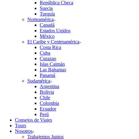
República Checa
Suecia
Turquía
Norteamérica
Canadá
Estados Unidos
México
El Caribe y Centroamérica
Costa Rica
Cuba
Curazao
Islas Caimán
Las Bahamas
Panamá
Sudamérica
Argentina
Bolivia
Chile
Colombia
Ecuador
Perú
Consejos de Viajes
Tours
Nosotros
Trabajemos Juntos