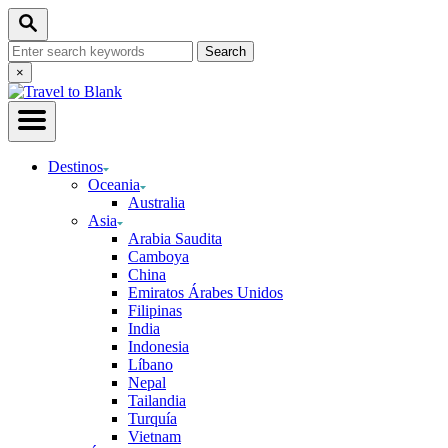
Skip
Search
to
Search
Content
for:
Close
×
Search
Destinos
Oceania
Australia
Asia
Arabia Saudita
Camboya
China
Emiratos Árabes Unidos
Filipinas
India
Indonesia
Líbano
Nepal
Tailandia
Turquía
Vietnam